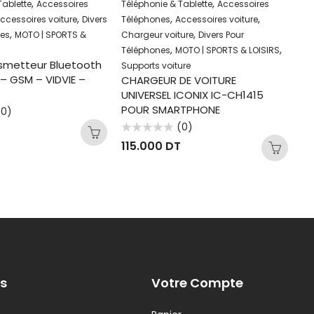
,
,
Tablette
Accessoires
Téléphonie & Tablette
Accessoires
Té
,
,
,
ccessoires voiture
Divers
Téléphones
Accessoires voiture
Té
,
,
nes
MOTO | SPORTS &
Chargeur voiture
Divers Pour
Ch
,
,
Téléphones
MOTO | SPORTS & LOISIRS
Té
nsmetteur Bluetooth
Supports voiture
Su
– GSM – VIDVIE –
CHARGEUR DE VOITURE
C
UNIVERSEL ICONIX IC-CH1415
UN
POUR SMARTPHONE
P
(0)
(0)
Note
No
115.000
DT
4
0
0
sur
sur
5
5
s
Votre Compte