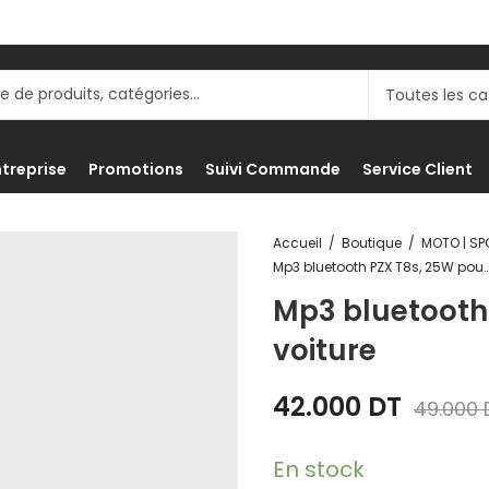
ntreprise
Promotions
Suivi Commande
Service Client
Accueil
Boutique
Mp3 bluetooth PZX T8s, 25W pour 
Mp3 bluetooth
voiture
42.000
DT
49.000
En stock