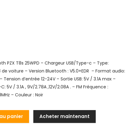
oth PZX T8s 25WPD – Chargeur USB/Type-c – Type:
 de voiture – Version Bluetooth : V5.0+EDR – Format audio:
 Tension d’entrée 12-24V – Sortie USB: 5V / 3.1A max –
C: 5V / 3.1A , 9V/2.78A ,12V/2.08A . – FM Fréquence :
MHz – Couleur : Noir
 au panier
Acheter maintenant