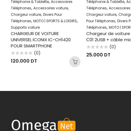
,
,
es
Téléphonie & Tablette
Accessoires
Téléphonie & Tablette
Ac
,
,
,
Téléphones
Accessoires voiture
Téléphones
Accessoires 
,
,
Chargeur voiture
Divers Pour
Chargeur voiture
Charge
SB
,
,
,
Téléphones
MOTO | SPORTS & LOISIRS
Pour Téléphones
Divers 
,
Supports voiture
Téléphones
MOTO | SPOR
CHARGEUR DE VOITURE
Chargeur de voiture 
UNIVERSEL ICONIX IC-CH1420
С01 2USB + câble mi
POUR SMARTPHONE
(0)
Note
(0)
25.000
DT
0
Note
sur
120.000
DT
0
5
sur
5