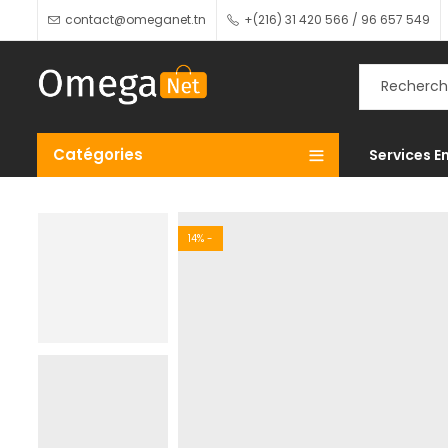
contact@omeganet.tn
+(216) 31 420 566 / 96 657 549
Catégories
Services E
14
% -