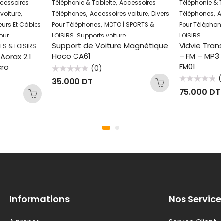
,
cessoires
Téléphonie & Tablette
Accessoires
Téléphonie & 
,
,
,
,
voiture
Téléphones
Accessoires voiture
Divers
Téléphones
A
,
urs Et Câbles
Pour Téléphones
MOTO | SPORTS &
Pour Télépho
,
Pour
LOISIRS
Supports voiture
LOISIRS
Support de Voiture Magnétique
Vidvie Tra
TS & LOISIRS
Hoco CA61
– FM – MP3 
Aorax 2.1
FM01
cro
(0)
Note
35.000
DT
0
Note
sur
75.000
DT
0
5
sur
5
Informations
Nos Service