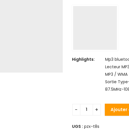
Highlights:
Mp3 blueto
Lecteur MP3
MP3 / WMA –
Sortie Type-
87.5MHz-108
Ajouter
UGS :
pzx-t8s