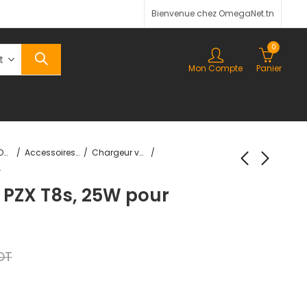
Bienvenue chez OmegaNet.tn
0
Mon Compte
Panier
MOTO | SPORTS & LOISIRS
Accessoires voiture
Chargeur voiture
voiture
 PZX T8s, 25W pour
DT