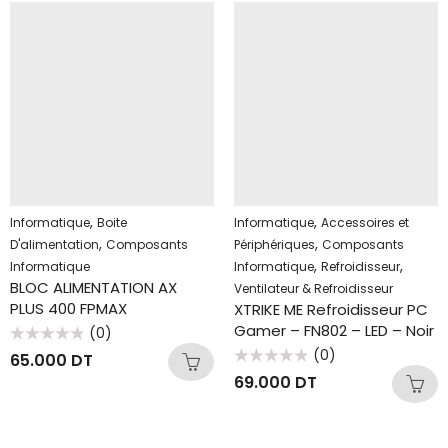
,
,
Informatique
Boite
Informatique
Accessoires et
,
,
D'alimentation
Composants
Périphériques
Composants
,
,
Informatique
Informatique
Refroidisseur
BLOC ALIMENTATION AX
Ventilateur & Refroidisseur
PLUS 400 FPMAX
XTRIKE ME Refroidisseur PC
Gamer – FN802 – LED – Noir
(0)
Note
(0)
65.000
DT
0
Note
sur
69.000
DT
0
5
sur
5