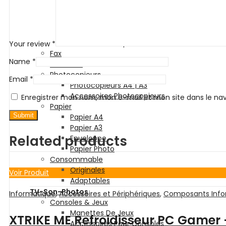
Imprimante à Réservoir intégré
Imprimante et Multifonction Jet d’encre
Imprimante et Multifonction Laser
Imprimante Professionnelle
Accessoires Imprimantes
Your review
*
Fax
Name
*
Scanners
Photocopieurs
Email
*
Photocopieurs A4 | A3
Accessoires Photocopieurs
Enregistrer mon nom, mon e-mail et mon site dans le n
Papier
Papier A4
Papier A3
Related products
Enveloppe
Papier Photo
Consommable
Originales
Voir Produit
Adaptables
TV-Son-Photos
Informatique
,
Accessoires et Périphériques
,
Composants Info
Consoles & Jeux
Manettes De Jeux
XTRIKE ME Refroidisseur PC Gamer 
Accessoires Pour Cônsoles