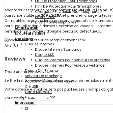
Etui De Protection Pour Téléphones
Film De Protection Pour Smartphones
Adaptateur secteur de remplacement
65W USB-C (Type-C
Chargeurs Et Câbles Pour Téléphones
puissance stable de
20V / 3,25A
et prend en charge la techn
Power Bank
Compatible avec une large gamme d’appareils de marques co
Divers Pour Téléphones
pour une utilisation à domicile comme en voyage. Compact, lége
Smartwatch
remplacer un chargeur d’origine perdu ou défectueux.
Écouteurs sans fil
Stockage
Disques Internes
Avis (0)
Disque Internes Standards
Disque SSD
Reviews
Disques Internes Pour Serveur De stockage
Disques Internes Pour Vidéosurveillance
Disque Dur Externe
There are no reviews yet.
Serveur De Stockage
Be the first to review “Adaptateur secteur de remplacement
Accessoires Pour Stockage
Clé USB
Votre adresse e-mail ne sera pas publiée.
Les champs obligat
Carte Mémoire
CD et DVD Vierge
Your rating
*
Impression
Imprimantes