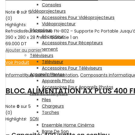
Consoles
Vidéoprojecteurs
Note
0
sur 5
Accessoires Pour Vidéoprojecteurs
(0)
Vidéoprojecteur
Highlights:
Récepteur
Refroidisseur Xtrike Me FN-802 – Supporte Pc Portable Jusqu’
Récepteur
390 x 280 x 28 mm – Garantie 1 an
Accessoires Pour Récepteurs
69.000
DT
Abonnement
Ajouter au panier
Téléviseurs
Téléviseur
Voir Produit
Accessoires Pour Téléviseurs
Appareils Photos
Informatique
,
Boite D'alimentation
,
Composants Informatiqu
Appareils Photo
Accessoires Pour Appareils Photos
BLOC ALIMENTATION AX PLUS 400 
Piles et Chargeurs
Piles
Chargeurs
Note
0
sur 5
Torches
(0)
SON
Highlights:
Ensemble Home Cinéma
Barre De Son
– Capacité: 400 watts en continu