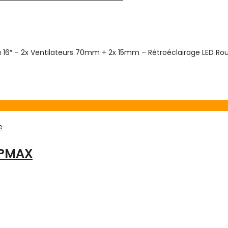
à 16″ – 2x Ventilateurs 70mm + 2x 15mm – Rétroéclairage LED Rou
e
FPMAX