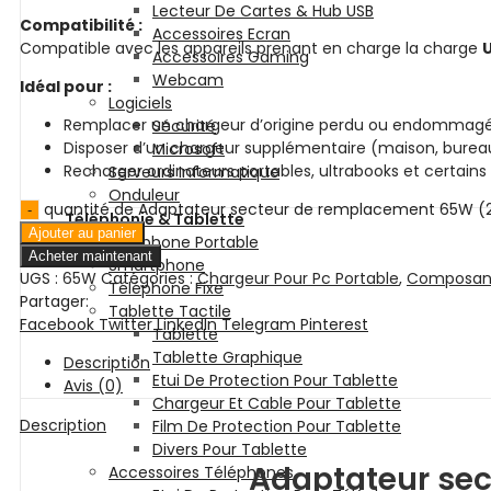
Lecteur De Cartes & Hub USB
Compatibilité :
Accessoires Ecran
Compatible avec les appareils prenant en charge la charge
Accessoires Gaming
Webcam
Idéal pour :
Logiciels
Remplacer un chargeur d’origine perdu ou endommag
Sécurité
Disposer d’un chargeur supplémentaire (maison, burea
Microsoft
Recharger ordinateurs portables, ultrabooks et certains
Serveurs Informatique
Onduleur
quantité de Adaptateur secteur de remplacement 65W (
Téléphonie & Tablette
Ajouter au panier
Téléphone Portable
Acheter maintenant
Smartphone
UGS :
65W
Catégories :
Chargeur Pour Pc Portable
,
Composant
Téléphone Fixe
Partager:
Tablette Tactile
Facebook
Twitter
LinkedIn
Telegram
Pinterest
Tablette
Tablette Graphique
Description
Etui De Protection Pour Tablette
Avis (0)
Chargeur Et Cable Pour Tablette
Description
Film De Protection Pour Tablette
Divers Pour Tablette
Adaptateur se
Accessoires Téléphones