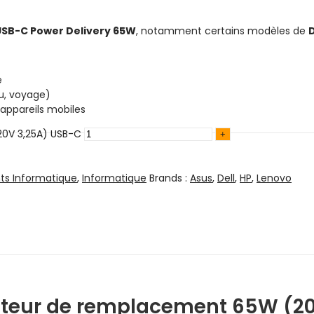
USB-C Power Delivery 65W
, notamment certains modèles de
D
é
u, voyage)
 appareils mobiles
20V 3,25A) USB-C
s Informatique
,
Informatique
Brands :
Asus
,
Dell
,
HP
,
Lenovo
cteur de remplacement 65W (20