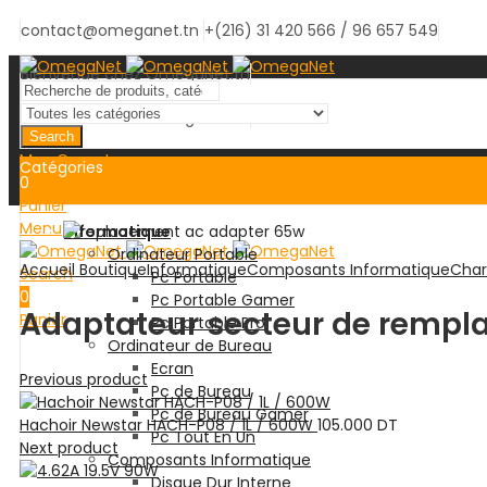
contact@omeganet.tn
+(216) 31 420 566 / 96 657 549
Bienvenue chez OmegaNet.tn
Bienvenue chez OmegaNet.tn
Search
Mon Compte
Catégories
0
Panier
Menu
Informatique
Ordinateur Portable
Accueil
Boutique
Informatique
Composants Informatique
Char
Search
Pc Portable
0
Pc Portable Gamer
Adaptateur secteur de rempl
Panier
Pc Portable Pro
Ordinateur de Bureau
Ecran
Previous product
Pc de Bureau
Pc de Bureau Gamer
Hachoir Newstar HACH-P08 / 1L / 600W
105.000
DT
Pc Tout En Un
Next product
Composants Informatique
Disque Dur Interne