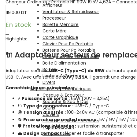
Chargeur Ordinateur Portable HP 90W 19,5V 4,62A – Connec
Afficheur
Ventilateur & Refroidisseur
119.000
DT
Processeur
En stock
Barette Mémoire
Carte Mère
Carte Graphique
Highlights:
Clavier Pour Pc Portable
Batterie Pour Pc Portable
🔌 Adaptateur secteur de rempla
Chargeur Pour Pc Portable
Boite D’alimentation
Boitier
Adaptateur secteur
USB-C (Type-C) de 65W
de haute quali
Lecteur & Graveur
USB-C. Avec une sortie de
20V / 3,25A
, il garantit une charg
Divers
Caractéristiques principales :
Accessoires et Périphériques
Casque & Écouteur
⚡
Puissance de sortie :
65W (20V ⎓ 3,25A)
Sacoche & Sac A Dos
🔌
Type de connecteur :
USB-C / Type-C
Souris
🌍
Tension d’entrée :
100–240V AC (compatible à l’int
Claviers
🔄
Prise en charge multi-tensions :
5V / 9V / 15V / 2
Ensemble Clavier et Souris
🛡️
Protections intégrées :
surtension, surintensité et c
Tapis De Souris
💼
Design compact :
léger et facile à transporter
Refroidisseur