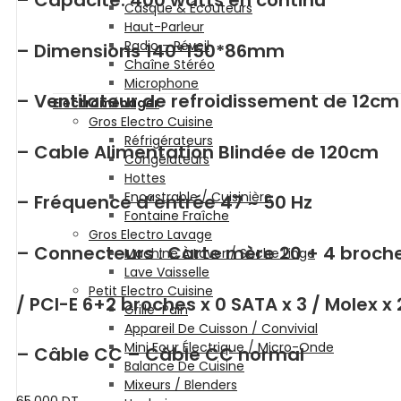
Casque & Écouteurs
Haut-Parleur
Radio – Réveil
– Dimensions 140*150*86mm
Chaîne Stéréo
Microphone
– Ventilateur de refroidissement de 12cm
Electroménager
Gros Electro Cuisine
Réfrigérateurs
– Cable Alimentation Blindée de 120cm
Congélateurs
Hottes
Encastrable / Cuisinière
– Fréquence d’entrée 47 ~ 50 Hz
Fontaine Fraîche
Gros Electro Lavage
– Connecteurs : Carte mère 20 + 4 broches
Machine À Laver / Sèche Linge
Lave Vaisselle
Petit Electro Cuisine
/ PCI-E 6+2 broches x 0 SATA x 3 / Molex x 
Grille-Pain
Appareil De Cuisson / Convivial
Mini Four Électrique / Micro-Onde
– Câble CC – Câble CC normal
Balance De Cuisine
Mixeurs / Blenders
65.000
DT