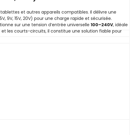
blettes et autres appareils compatibles. Il délivre une
V, 9V, 15V, 20V) pour une charge rapide et sécurisée.
onne sur une tension d’entrée universelle
100–240V
, idéale
 les courts-circuits, il constitue une solution fiable pour