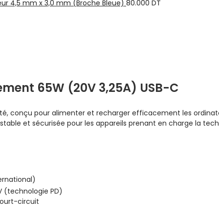
teur 4,5 mm x 3,0 mm (Broche Bleue)
80.000
DT
cement 65W (20V 3,25A) USB-C
té, conçu pour alimenter et recharger efficacement les ordinate
e stable et sécurisée pour les appareils prenant en charge la tec
ernational)
0V (technologie PD)
ourt-circuit