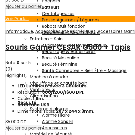
Hachoirs
Ajouter au panier
Batteurs
Centrifugeuses
Voir Produit
Presse Agrumes / Légumes
Robots Multifonction
Informatique
,
Accessoires et Périphériques
,
Accessoires Gam
Cafetières Et Moulin À Café
Entretien – Soin
Souris Gamer CESAR G500 + Tapis
Aspirateur – Nettoyeur Vapeur
Repassage & Accessoires
Beauté Masculine
Note
0
sur 5
Beauté Féminine
(0)
Santé Connectée – Bien Être – Massage
Highlights:
Machine à coudre
Chauffage et chauffe bain
LED Lumineux avec 3 Couleurs.
Ventilateurs
Résolution :
800/1200/1600 DPI.
Climatisation
Câble :
1.5m.
Sécurité
Interface USB.
Système d’alarme
Dimensions Tapis:
287 x 244 x 3mm.
Alarme Filaire
Alarme Sans Fil
35.000
DT
Accessoires
Ajouter au panier
Matériel de Sécurité