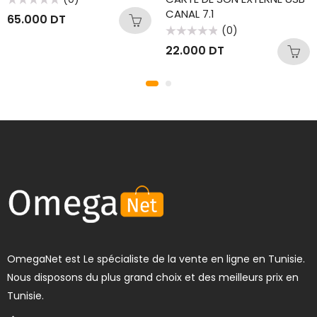
CANAL 7.1
Note
65.000
DT
0
sur
(0)
5
Note
22.000
DT
0
sur
5
OmegaNet est Le spécialiste de la vente en ligne en Tunisie.
Nous disposons du plus grand choix et des meilleurs prix en
Tunisie.