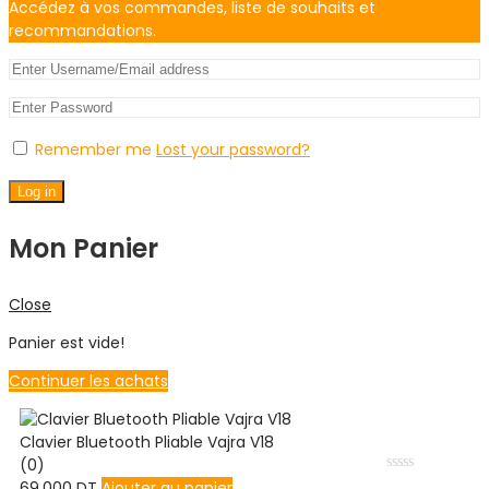
Accédez à vos commandes, liste de souhaits et
recommandations.
Remember me
Lost your password?
Log in
Mon Panier
Close
Panier est vide!
Continuer les achats
Clavier Bluetooth Pliable Vajra V18
(0)
Note
69.000
DT
Ajouter au panier