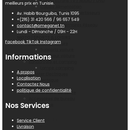
Câbles Ecrans TV / AUDIO / DVD
meilleurs prix en Tunisie.
Câbles Alimentation
Adaptateurs / Convertisseurs
Av. Habib Bourguiba, Tunis 1095
Coffrets et Accessoires
+(216) 31 420 566 / 96 657 549
Coffrets Et Armoires Réseau
contact@omeganet.tn
Accessoires
Lundi - Dimanche / 09H - 22H
MOTO | SPORTS & LOISIRS
Facebook
TikTok
Instagram
Accessoires voiture
Supports voiture
Informations
Chargeur voiture
Randonnée et camping
Lampe camping
A propos
Scooter Electriques
Localisation
Vélo Électrique
Contactez Nous
Bureautique
politique de confidentialité
Matériel point de vente
Accessoires de bureau
Nos Services
Calculatrice
Services Entreprise
Service Client
Promotions
Livraison