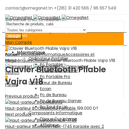
contact@omeganet.tn
+(216) 31 420 566 / 96 657 549
Bienvenue chez OmegaNet.tn
Bienvenue chez OmegaNet.tn
Catégories
Search
Mon Compte
0
Informatique
Panier
Accueil
Boutique
Informatique
Accessoires et
Ordinateur Portable
Menu
Périphériques
Claviers
Clavier Bluetooth Pliable Vajra V18
Pc Portable
Clavier Bluetooth Pliable
Pc Portable Gamer
Search
Pc Portable Pro
0
Vajra V18
Ordinateur de Bureau
Panier
Ecran
Pc de Bureau
Previous product
Pc de Bureau Gamer
Pc Tout En Un
Haut-parleur BOOMSBOX3 Portable
199.000
DT
Composants Informatique
Next product
Disque Dur Interne
Afficheur
Haut-parleur Bluetooth NDR-1745 Karaoke avec 2