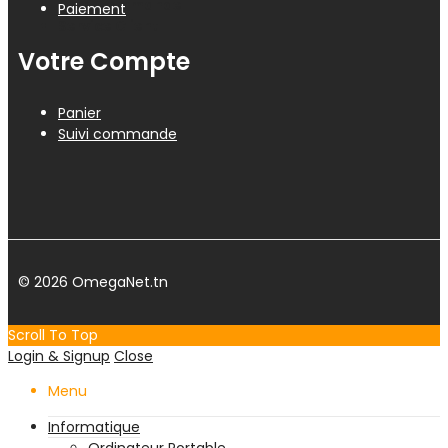
Suivi Commande
Paiement
Service Client
Votre Compte
Panier
Suivi commande
© 2026 OmegaNet.tn
Scroll To Top
Login & Signup
Close
Menu
Informatique
Ordinateur Portable