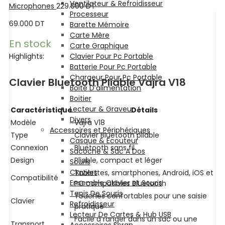
Ventilateur & Refroidisseur
Microphones
229.000
DT
Processeur
69.000
DT
Barette Mémoire
Carte Mère
En stock
Carte Graphique
Highlights:
Clavier Pour Pc Portable
Batterie Pour Pc Portable
Chargeur Pour Pc Portable
Clavier Bluetooth Pliable Vajra V18
Boite D’alimentation
Boitier
Lecteur & Graveur
Caractéristique
Détails
Divers
Modèle
Vajra V18
Accessoires et Périphériques
Type
Clavier Bluetooth pliable
Casque & Écouteur
Connexion
Bluetooth sans fil
Sacoche & Sac A Dos
Design
Pliable, compact et léger
Souris
Claviers
Tablettes, smartphones, Android, iOS et
Compatibilité
Ensemble Clavier et Souris
PC compatibles Bluetooth
Tapis De Souris
Touches confortables pour une saisie
Clavier
Refroidisseur
pratique
Lecteur De Cartes & Hub USB
Facile à ranger dans un sac ou une
Transport