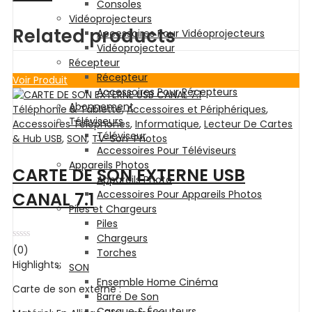
Consoles
Vidéoprojecteurs
Related products
Accessoires Pour Vidéoprojecteurs
Vidéoprojecteur
Récepteur
Récepteur
Voir Produit
Accessoires Pour Récepteurs
Abonnement
Téléphonie & Tablette
,
Accessoires et Périphériques
,
Téléviseurs
Accessoires Téléphones
,
Informatique
,
Lecteur De Cartes
Téléviseur
& Hub USB
,
SON
,
TV-Son-Photos
Accessoires Pour Téléviseurs
Appareils Photos
CARTE DE SON EXTERNE USB
Appareils Photo
Accessoires Pour Appareils Photos
CANAL 7.1
Piles et Chargeurs
Piles
Chargeurs
Note
(0)
Torches
0
Highlights:
SON
sur
5
Ensemble Home Cinéma
Carte de son externe :
Barre De Son
Casque & Écouteurs