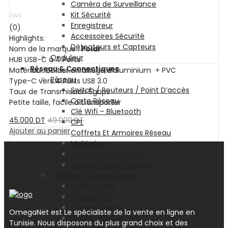
Caméra de Surveillance
Kit Sécurité
Enregistreur
Note
(0)
0
Accessoires Sécurité
Highlights:
sur
Détecteurs et Capteurs
5
Nom de la marque :
Polar
Onduleur
HUB USB-C à 4 Ports
Réseau & Connectiques
Matériau : Boîtier en alliage d’aluminium + PVC
Réseau
Type-C vers 4 Ports USB 3.0
Switch / Routeurs / Point D’accès
Taux de Transmission 5gbps
Carte Réseau
Petite taille, facile à transporter
Clé Wifi – Bluetooth
45.000
DT
49.000
DT
CPL
Ajouter au panier
Coffrets Et Armoires Réseau
Multiprise
Accessoires Réseau
Abonnements Internet
Câbles et Connectiques
Câbles HDMI
Câbles USB
Câbles Réseau
OmegaNet est Le spécialiste de la vente en ligne en
Câbles Firewire
Tunisie. Nous disposons du plus grand choix et des