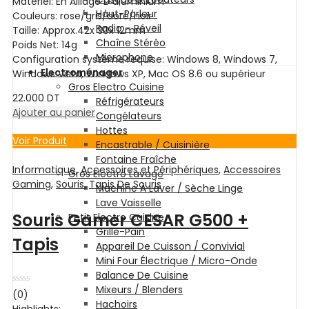
Matériel: En Alliage D’aluminium
Haut-Parleur
Couleurs: rose/gris/doré/noir
Radio – Réveil
Taille: Approx.42x 30x 12mm
Chaîne Stéréo
Poids Net: 14g
Microphone
Configuration système requise: Windows 8, Windows 7,
Electroménager
Windows Vista, Windows XP, Mac OS 8.6 ou supérieur
Gros Electro Cuisine
22.000
DT
Réfrigérateurs
Ajouter au panier
Congélateurs
Hottes
Voir Produit
Encastrable / Cuisinière
Fontaine Fraîche
Informatique
,
Accessoires et Périphériques
,
Accessoires
Gros Electro Lavage
Gaming
,
Souris
,
Tapis De Souris
Machine À Laver / Sèche Linge
Lave Vaisselle
Souris Gamer CESAR G500 +
Petit Electro Cuisine
Grille-Pain
Tapis
Appareil De Cuisson / Convivial
Mini Four Électrique / Micro-Onde
Balance De Cuisine
Mixeurs / Blenders
Note
(0)
0
Hachoirs
Highlights: