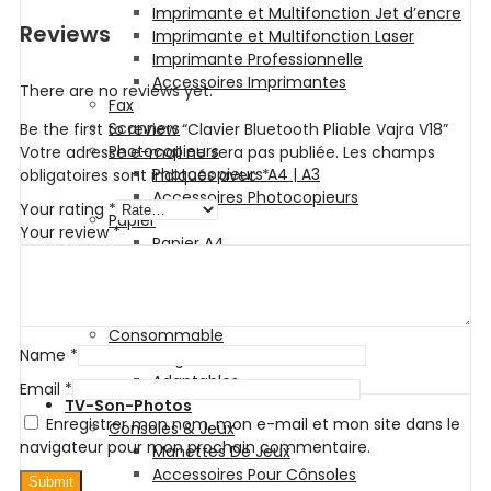
Imprimante et Multifonction Jet d’encre
Reviews
Imprimante et Multifonction Laser
Imprimante Professionnelle
Accessoires Imprimantes
There are no reviews yet.
Fax
Scanners
Be the first to review “Clavier Bluetooth Pliable Vajra V18”
Photocopieurs
Votre adresse e-mail ne sera pas publiée.
Les champs
Photocopieurs A4 | A3
obligatoires sont indiqués avec
*
Accessoires Photocopieurs
Your rating
*
Papier
Your review
*
Papier A4
Papier A3
Enveloppe
Papier Photo
Consommable
Name
*
Originales
Adaptables
Email
*
TV-Son-Photos
Enregistrer mon nom, mon e-mail et mon site dans le
Consoles & Jeux
navigateur pour mon prochain commentaire.
Manettes De Jeux
Accessoires Pour Cônsoles