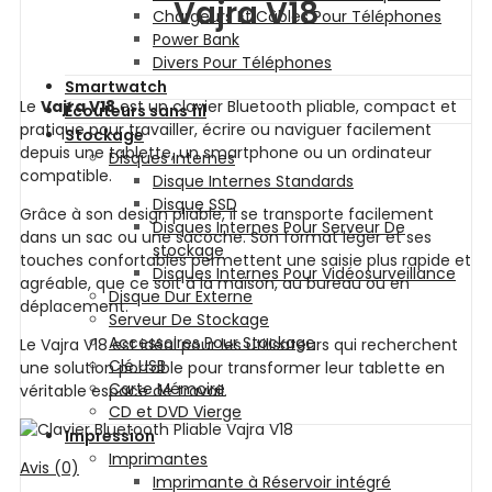
Vajra V18
Chargeurs Et Câbles Pour Téléphones
Power Bank
Divers Pour Téléphones
Smartwatch
Le
Vajra V18
est un clavier Bluetooth pliable, compact et
Écouteurs sans fil
pratique pour travailler, écrire ou naviguer facilement
Stockage
depuis une tablette, un smartphone ou un ordinateur
Disques Internes
compatible.
Disque Internes Standards
Disque SSD
Grâce à son design pliable, il se transporte facilement
Disques Internes Pour Serveur De
dans un sac ou une sacoche. Son format léger et ses
stockage
touches confortables permettent une saisie plus rapide et
Disques Internes Pour Vidéosurveillance
agréable, que ce soit à la maison, au bureau ou en
Disque Dur Externe
déplacement.
Serveur De Stockage
Accessoires Pour Stockage
Le Vajra V18 est idéal pour les utilisateurs qui recherchent
Clé USB
une solution portable pour transformer leur tablette en
Carte Mémoire
véritable espace de travail.
CD et DVD Vierge
Impression
Imprimantes
Avis (0)
Imprimante à Réservoir intégré