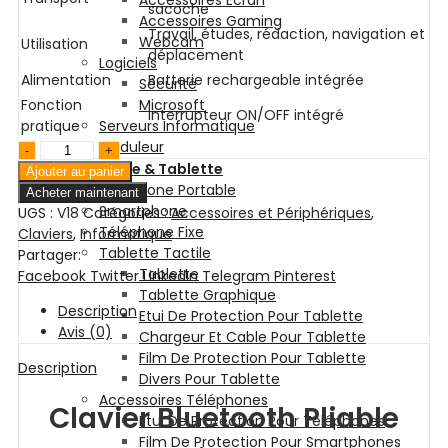
Accessoires Ecran
sacoche
Accessoires Gaming
Travail, études, rédaction, navigation et
Webcam
Utilisation
déplacement
Logiciels
Alimentation
Batterie rechargeable intégrée
Sécurité
Fonction
Microsoft
Interrupteur ON/OFF intégré
pratique
Serveurs Informatique
Onduleur
quantité
Téléphonie & Tablette
de
Ajouter au panier
Téléphone Portable
Clavier
Acheter maintenant
Smartphone
UGS :
Bluetooth
V18
Catégories :
Accessoires et Périphériques
,
Téléphone Fixe
Claviers
Pliable
,
Informatique
Tablette Tactile
Partager:
Vajra
Tablette
Facebook
V18
Twitter
LinkedIn
Telegram
Pinterest
Tablette Graphique
Description
Etui De Protection Pour Tablette
Avis (0)
Chargeur Et Cable Pour Tablette
Film De Protection Pour Tablette
Description
Divers Pour Tablette
Accessoires Téléphones
Clavier Bluetooth Pliable
Etui De Protection Pour Téléphones
Film De Protection Pour Smartphones