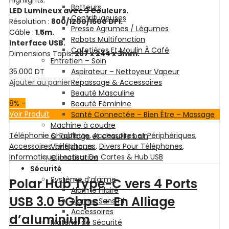
sur
Batteurs
5
LED Lumineux avec 3 Couleurs.
Centrifugeuses
Résolution :
800/1200/1600 DPI.
Presse Agrumes / Légumes
Câble :
1.5m.
Robots Multifonction
Interface USB.
Cafetières Et Moulin À Café
Dimensions Tapis:
287 x 244 x 3mm.
Entretien – Soin
35.000
DT
Aspirateur – Nettoyeur Vapeur
Ajouter au panier
Repassage & Accessoires
Beauté Masculine
8
% -
Beauté Féminine
Voir Produit
Santé Connectée – Bien Être – Massage
Machine à coudre
Téléphonie & Tablette
,
Accessoires et Périphériques
,
Chauffage et chauffe bain
Accessoires Téléphones
,
Divers Pour Téléphones
,
Ventilateurs
Informatique
,
Lecteur De Cartes & Hub USB
Climatisation
Sécurité
Système d’alarme
Polar Hub Type-C vers 4 Ports
Alarme Filaire
USB 3.0 5Gbps – En Alliage
Alarme Sans Fil
Accessoires
d’aluminium
Matériel de Sécurité