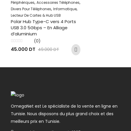
,
,
Périphériques
Accessoires Téléphones
,
,
Divers Pour Téléphones
Informatique
Lecteur De Cartes & Hub USB
Polar Hub Type-C vers 4 Ports
USB 3.0 5Gbps – En Alliage
d’aluminium
(0)
Note
45.000
DT
49.000
DT
0
sur
5
OmegaNet est Le spécialiste de la vente en ligne en
Tunisie. Nous disposons du plus grand choix et des
meilleurs prix en Tunisie.