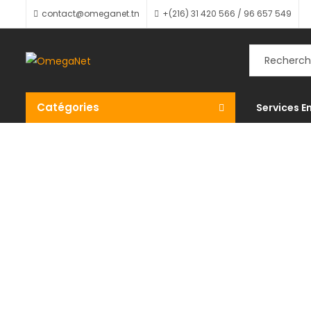
contact@omeganet.tn
+(216) 31 420 566 / 96 657 549
Catégories
Services E