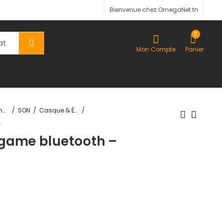
Bienvenue chez OmegaNet.tn
0
Mon Compte
Panier
TV-Son-Photos
SON
Casque & Écouteurs
h – MAX21 PRO
game bluetooth –