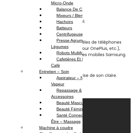
Micro-Onde
(0)
Balance De Cuisine
Highlights:
Mixeurs / Blenders
Microphone électret omnidirectionnel.
Hachoirs
Batteurs
Prise audio : Type-C.
Centrifugeuses
Presse Agrumes /
Compatible avec la plupart des modèles de téléphones
Légumes
mobiles (pour Huawei, pour Xiaomi, pour OnePlus, etc.),
Robots Multifonction
prise en charge de certains téléphones mobiles Samsung.
Cafetières Et Moulin À
Longueur du câble : 2 m. Poids : 18g.
Café
Entretien – Soin
Microphone Lavalier, plug and play, prise de son claire.
Aspirateur – Nettoyeur
Vapeur
55.000
DT
60.000
DT
Repassage &
Ajouter au panier
Accessoires
Beauté Masculine
Beauté Féminine
Santé Connectée – Bien
Être – Massage
Machine à coudre