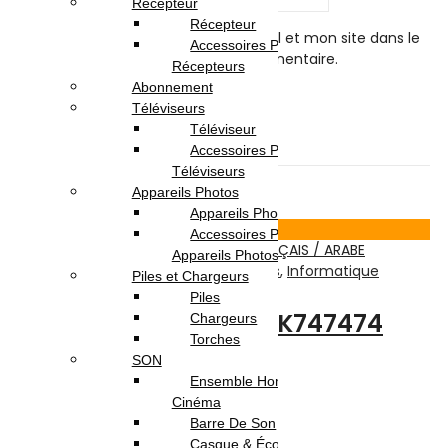
Email
*
Récepteur
Récepteur
Enregistrer mon nom, mon e-mail et mon site dans le
Accessoires Pour
navigateur pour mon prochain commentaire.
Récepteurs
Abonnement
Téléviseurs
Téléviseur
Related products
Accessoires Pour
Téléviseurs
Appareils Photos
12
% -
Appareils Photo
Voir Produit
Accessoires Pour
Appareils Photos
Accessoires et Périphériques
,
Claviers
,
Informatique
Piles et Chargeurs
Piles
CLAVIER USB MACRO K747474
Chargeurs
Torches
FRANÇAIS / ARABE
SON
Ensemble Home
Cinéma
Note
0
sur 5
Barre De Son
(0)
Casque & Écouteurs