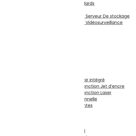
Disque Internes Standards
Disque SSD
Disques Internes Pour Serveur De stockage
Disques Internes Pour Vidéosurveillance
Disque Dur Externe
Serveur De Stockage
Accessoires Pour Stockage
Clé USB
Carte Mémoire
CD et DVD Vierge
Impression
Imprimantes
Imprimante à Réservoir intégré
Imprimante et Multifonction Jet d’encre
Imprimante et Multifonction Laser
Imprimante Professionnelle
Accessoires Imprimantes
Fax
Scanners
Photocopieurs
Photocopieurs A4 | A3