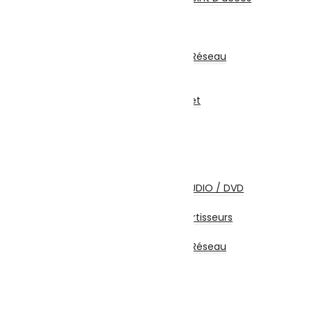
Carte Réseau
Clé Wifi – Bluetooth
CPL
Coffrets Et Armoires Réseau
Multiprise
Accessoires Réseau
Abonnements Internet
Câbles et Connectiques
Câbles HDMI
Câbles USB
Câbles Réseau
Câbles Firewire
Câbles Ecrans TV / AUDIO / DVD
Câbles Alimentation
Adaptateurs / Convertisseurs
Coffrets et Accessoires
Coffrets Et Armoires Réseau
Accessoires
MOTO | SPORTS & LOISIRS
Accessoires voiture
Supports voiture