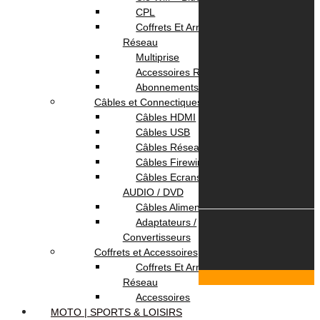
CPL
Service Client
Coffrets Et Armoires
Livraison
Réseau
Paiement
Multiprise
Accessoires Réseau
Votre Compte
Abonnements Internet
Câbles et Connectiques
Panier
Câbles HDMI
Suivi commande
Câbles USB
Câbles Réseau
Câbles Firewire
Câbles Ecrans TV /
AUDIO / DVD
Câbles Alimentation
Adaptateurs /
Convertisseurs
© 2026 OmegaNet.tn
Coffrets et Accessoires
Coffrets Et Armoires
Scroll To Top
Réseau
Login & Signup
Close
Accessoires
MOTO | SPORTS & LOISIRS
Menu