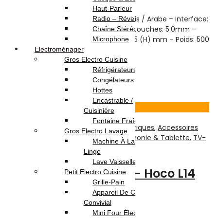
Highlights:
Haut-Parleur
Clavier USB Macro K747474 – Français / Arabe – Interface:
Radio – Réveil
USB 2.0 – 104 touches – Hauteur des touches: 5.0mm –
Chaîne Stéréo
Dimensions: 440 (L) x 140 (W) x 25.5 (H) mm – Poids: 500
Microphone
g
Electroménager
Gros Electro Cuisine
15.000
DT
17.000
DT
Réfrigérateurs
Ajouter au panier
Congélateurs
Hottes
8
% -
Encastrable /
Voir Produit
Cuisinière
Fontaine Fraîche
Informatique
,
Accessoires et Périphériques
,
Accessoires
Gros Electro Lavage
Téléphones
,
Microphone
,
SON
,
Téléphonie & Tablette
,
TV-
Machine À Laver / Sèche
Son-Photos
Linge
Lave Vaisselle
Lavalier Microphone – Hoco L14
Petit Electro Cuisine
Grille-Pain
Type C
Appareil De Cuisson /
Convivial
Mini Four Électrique /
Note
0
sur 5