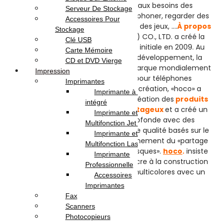
casque répondant idéalement aux besoins des
Serveur De Stockage
téléphones et des ordinateurs : téléphoner, regarder des
Accessoires Pour
films, écouter de la musique, jouer à des jeux, ….
À propos
Stockage
de hoco.
HOCO. TECHNOLOGY (HK) CO., LTD. a créé la
Clé USB
marque
«hoco». depuis sa création initiale en 2009. Au
Carte Mémoire
cours de nombreuses années de développement, la
CD et DVD Vierge
marque «hoco». est devenue une marque mondialement
Impression
connue de pièces détachées pour téléphones
Imprimantes
numériques et mobiles.Depuis sa création, «hoco» a
Imprimante à Réservoir
toujours adhéré au principe de la création des
produits
intégré
de haute qualité à des prix avantageux
et a créé un
Imprimante et
écosystème de coopération profonde avec des
Multifonction Jet d’encre
fournisseurs et des canaux de haute qualité basés sur le
Imprimante et
concept de la chaîne d’approvisionnement du «partage
Multifonction Laser
des avantages, nous prenons des risques».
hoco
.
insiste
Imprimante
sur
la qualité d’abord
et se consacre à la construction
Professionnelle
de produits simples, pratiques et multicolores avec un
Accessoires
style jeu.
Imprimantes
Fax
Avis (0)
Scanners
Photocopieurs