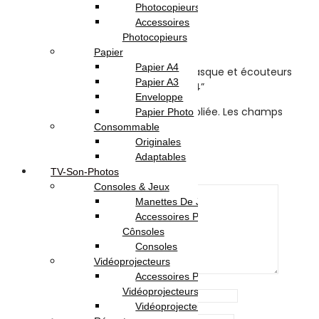
Reviews
Photocopieurs A4 | A3
Accessoires
Photocopieurs
There are no reviews yet.
Papier
Papier A4
Be the first to review “Pack 2-en-1: Casque et écouteurs
Papier A3
filaire avec microphone – HOCO W24”
Enveloppe
Votre adresse e-mail ne sera pas publiée.
Les champs
Papier Photo
obligatoires sont indiqués avec
*
Consommable
Originales
Your rating
*
Adaptables
TV-Son-Photos
Your review
*
Consoles & Jeux
Manettes De Jeux
Accessoires Pour
Cônsoles
Consoles
Vidéoprojecteurs
Accessoires Pour
Vidéoprojecteurs
Name
*
Vidéoprojecteur