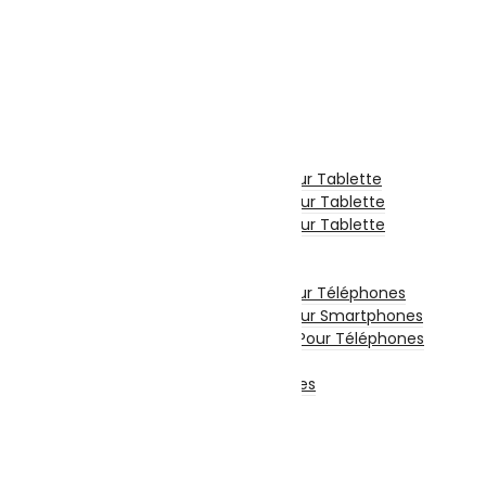
Téléphonie & Tablette
Téléphone Portable
Smartphone
Téléphone Fixe
Tablette Tactile
Tablette
Tablette Graphique
Etui De Protection Pour Tablette
Chargeur Et Cable Pour Tablette
Film De Protection Pour Tablette
Divers Pour Tablette
Accessoires Téléphones
Etui De Protection Pour Téléphones
Film De Protection Pour Smartphones
Chargeurs Et Câbles Pour Téléphones
Power Bank
Divers Pour Téléphones
Smartwatch
Écouteurs sans fil
Stockage
Disques Internes