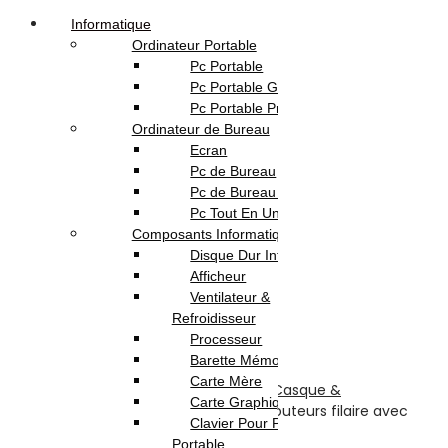
Informatique
Ordinateur Portable
Pc Portable
Pc Portable Gamer
Pc Portable Pro
Ordinateur de Bureau
Ecran
Pc de Bureau
Pc de Bureau Gamer
Pc Tout En Un
Composants Informatique
Disque Dur Interne
Afficheur
Ventilateur &
Refroidisseur
Processeur
Barette Mémoire
Carte Mère
Accueil
Boutique
TV-Son-Photos
SON
Casque &
Carte Graphique
Écouteurs
Pack 2-en-1: Casque et écouteurs filaire avec
Clavier Pour Pc
microphone – HOCO W24
Portable