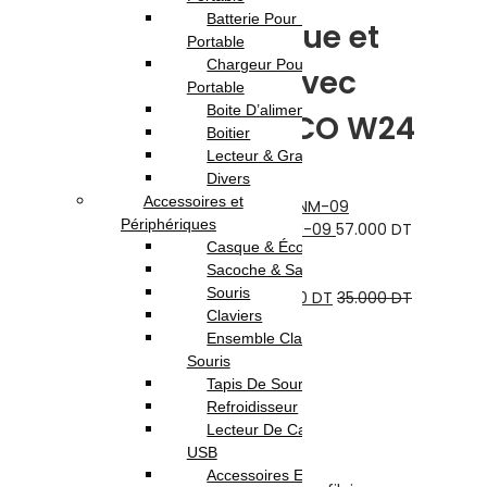
Batterie Pour Pc
Pack 2-en-1: Casque et
Portable
Chargeur Pour Pc
écouteurs filaire avec
Portable
Boite D’alimentation
microphone – HOCO W24
Boitier
Lecteur & Graveur
Divers
Previous product
Accessoires et
Périphériques
Casque Bluetooth Mickey Mouse- NM-09
57.000
DT
Casque & Écouteur
Next product
Sacoche & Sac A Dos
Souris
Casque Bluetooth P47 5.0+EDR
25.000
DT
35.000
DT
Claviers
63.000
DT
Ensemble Clavier et
Souris
Rupture de stock
Tapis De Souris
Refroidisseur
Highlights:
Lecteur De Cartes & Hub
USB
Nom de la marque : Hoco
Accessoires Ecran