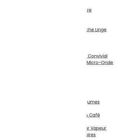
Hottes
Encastrable / Cuisinière
Fontaine Fraîche
Gros Electro Lavage
Machine À Laver / Sèche Linge
Lave Vaisselle
Petit Electro Cuisine
Grille-Pain
Appareil De Cuisson / Convivial
Mini Four Électrique / Micro-Onde
Balance De Cuisine
Mixeurs / Blenders
Hachoirs
Batteurs
Centrifugeuses
Presse Agrumes / Légumes
Robots Multifonction
Cafetières Et Moulin À Café
Entretien – Soin
Aspirateur – Nettoyeur Vapeur
Repassage & Accessoires