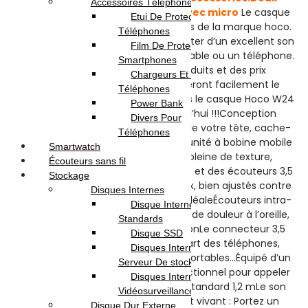
Accessoires Téléphones
écouteurs d’origine Hoco W24 avec micro
Le casque
Etui De Protection Pour
est l’un des domaines les plus réussis de la marque hoco.
Téléphones
Le casque aide les utilisateurs à profiter d’un excellent son
Film De Protection Pour
via un ordinateur, un ordinateur portable ou un téléphone.
Smartphones
Avec une large gamme de produits et des prix
Chargeurs Et Câbles Pour
compétitifs, les utilisateurs trouveront facilement le
Téléphones
casque qui leur convient.Découvrons le casque Hoco W24
Power Bank
qui brise le monde virtuel aujourd’hui !!!Conception
Divers Pour
ergonomique, s’adapte à la forme de votre tête, cache-
Téléphones
oreilles doux, comfortable à porter, unité à bobine mobile
Smartwatch
de 40 mm, la musique est plus pleine de texture,
Écouteurs sans fil
ensemble combiné, avec un casque et des écouteurs 3,5
Stockage
avec micro.Les coussinets sont doux, bien ajustés contre
Disques Internes
l’oreille pour une expérience audio idéaleÉcouteurs intra-
Disque Internes
auriculaires solides, ne causent pas de douleur à l’oreille,
Standards
évitent de tomber lors de l’utilisationLe connecteur 3,5
Disque SSD
mm est compatible avec la plupart des téléphones,
Disques Internes Pour
tablettes, ordinateurs, ordinateurs portables…Équipé d’un
Serveur De stockage
microphone de conversation bidirectionnel pour appeler
Disques Internes Pour
ou jouer à des jeuxLongueur de fil standard 1,2 mLe son
Vidéosurveillance
haute résolution est clair, fidèle et vivant : Portez un
Disque Dur Externe