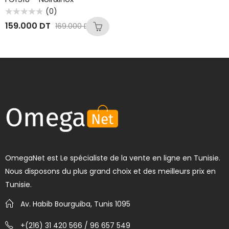
(0)
Note
159.000
DT
169.000
DT
0
sur
5
OmegaNet est Le spécialiste de la vente en ligne en Tunisie.
Nous disposons du plus grand choix et des meilleurs prix en
Tunisie.
Av. Habib Bourguiba, Tunis 1095
+(216) 31 420 566 / 96 657 549