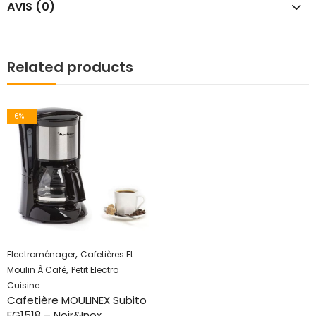
AVIS (0)
Related products
6
% -
,
Electroménager
Cafetières Et
,
Moulin À Café
Petit Electro
Cuisine
Cafetière MOULINEX Subito
FG1518 – Noir&Inox