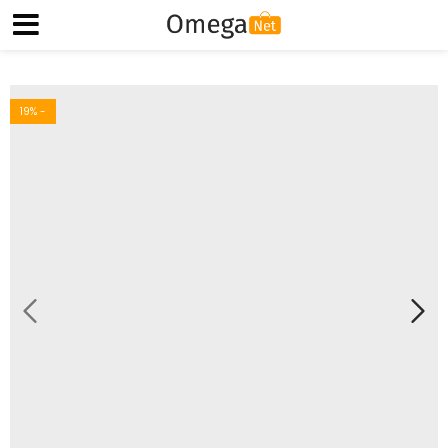
19
% -