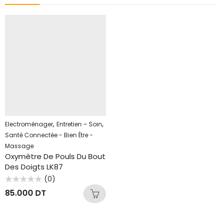
,
,
Electroménager
Entretien – Soin
Santé Connectée - Bien Être -
Massage
Oxymètre De Pouls Du Bout
Des Doigts LK87
(0)
Note
85.000
DT
0
sur
5