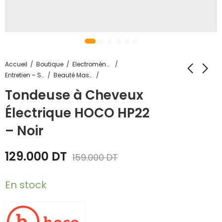
Accueil
Boutique
Electroménager
Entretien – Soin
Beauté Masculine
Tondeuse à Cheveux
Électrique HOCO HP22
– Noir
129.000
DT
159.000
DT
En stock