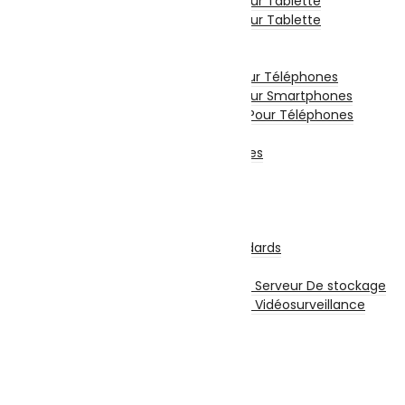
Chargeur Et Cable Pour Tablette
Film De Protection Pour Tablette
Divers Pour Tablette
Accessoires Téléphones
Etui De Protection Pour Téléphones
Film De Protection Pour Smartphones
Chargeurs Et Câbles Pour Téléphones
Power Bank
Divers Pour Téléphones
Smartwatch
Écouteurs sans fil
Stockage
Disques Internes
Disque Internes Standards
Disque SSD
Disques Internes Pour Serveur De stockage
Disques Internes Pour Vidéosurveillance
Disque Dur Externe
Serveur De Stockage
Accessoires Pour Stockage
Clé USB
Carte Mémoire