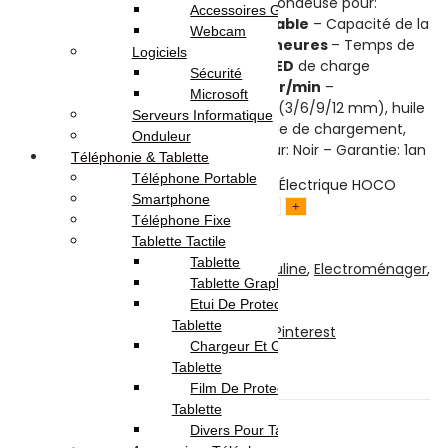
Tondeuse Électrique HOCO HP20 – Tondeuse pour:
Accessoires Gaming
Cheveux
– Alimentation:
Rechargeable
– Capacité de la
Webcam
batterie:
2000 mAh
– Autonomie:
4 heures
– Temps de
Logiciels
charge:
3 à 4 heures
–
Indicateur LED
de charge
Sécurité
restante – Vitesse du moteur:
7200 tr/min
–
Microsoft
Accessoires:
4 peignes de guidage (3/6/9/12 mm), huile
Serveurs Informatique
lubrifiante, brosse de nettoyage, câble de chargement,
Onduleur
une housse supplémentaire – Couleur: Noir – Garantie: 1an
Téléphonie & Tablette
Téléphone Portable
quantité de Tondeuse à Cheveux Électrique HOCO
Smartphone
HP20 - Noir
Téléphone Fixe
Ajouter au panier
Tablette Tactile
Acheter maintenant
Tablette
UGS :
HP20
Catégories :
Beauté Masculine
,
Electroménager
,
Tablette Graphique
Entretien – Soin
Brands :
hoco
Etui De Protection Pour
Partager:
Tablette
Facebook
Twitter
LinkedIn
Telegram
Pinterest
Chargeur Et Cable Pour
Description
Tablette
Avis (0)
Film De Protection Pour
Tablette
Description
Divers Pour Tablette