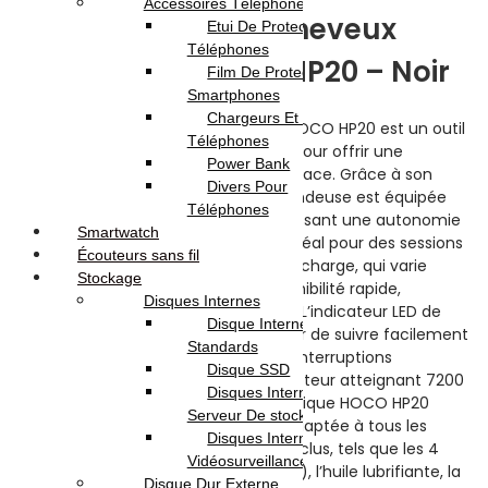
Accessoires Téléphones
Tondeuse à Cheveux
Etui De Protection Pour
Téléphones
Électrique HOCO HP20 – Noir
Film De Protection Pour
Smartphones
Chargeurs Et Câbles Pour
La Tondeuse à Cheveux Électrique HOCO HP20 est un outil
Téléphones
de coiffure de haute qualité conçu pour offrir une
Power Bank
expérience de coupe précise et efficace. Grâce à son
Divers Pour
alimentation rechargeable, cette tondeuse est équipée
Téléphones
d’une batterie de 2000 mAh, garantissant une autonomie
Smartwatch
d’utilisation de 4 heures, ce qui est idéal pour des sessions
Écouteurs sans fil
de coiffure prolongées. Le temps de charge, qui varie
Stockage
entre 3 à 4 heures, assure une disponibilité rapide,
Disques Internes
facilitant son utilisation quotidienne. L’indicateur LED de
Disque Internes
charge restante permet à l’utilisateur de suivre facilement
Standards
l’état de la batterie, évitant ainsi les interruptions
Disque SSD
inattendues. Avec une vitesse de moteur atteignant 7200
Disques Internes Pour
tr/min, la Tondeuse à Cheveux Électrique HOCO HP20
Serveur De stockage
assure une coupe nette et rapide, adaptée à tous les
Disques Internes Pour
types de cheveux. Les accessoires inclus, tels que les 4
Vidéosurveillance
peignes de guidage (3, 6, 9 et 12 mm), l’huile lubrifiante, la
Disque Dur Externe