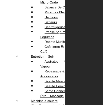
Facebook
TikTok
Instagram
Micro-Onde
Balance De Cuisine
Mixeurs / Blenders
Informations
Hachoirs
Batteurs
A propos
Centrifugeuses
Localisation
Presse Agrumes /
Contactez Nous
Légumes
politique de confidentialité
Robots Multifonction
Cafetières Et Moulin À
Café
Nos Services
Entretien – Soin
Aspirateur – Nettoyeur
Service Client
Vapeur
Livraison
Repassage &
Paiement
Accessoires
Beauté Masculine
Beauté Féminine
Votre Compte
Santé Connectée – Bien
Être – Massage
Panier
Machine à coudre