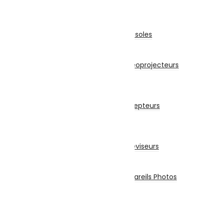
TV-Son-Photos
Consoles & Jeux
Manettes De Jeux
Accessoires Pour Cônsoles
Consoles
Vidéoprojecteurs
Accessoires Pour Vidéoprojecteurs
Vidéoprojecteur
Récepteur
Récepteur
Accessoires Pour Récepteurs
Abonnement
Téléviseurs
Téléviseur
Accessoires Pour Téléviseurs
Appareils Photos
Appareils Photo
Accessoires Pour Appareils Photos
Piles et Chargeurs
Piles
Chargeurs