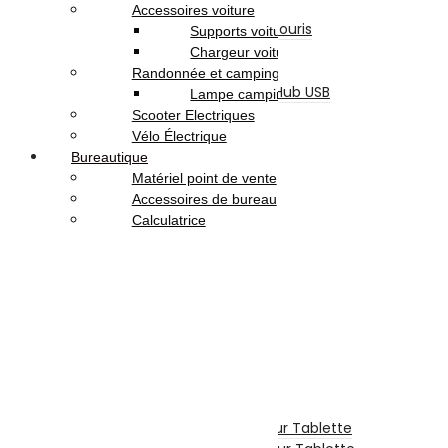
Claviers
Accessoires voiture
Ensemble Clavier et Souris
Supports voiture
Tapis De Souris
Chargeur voiture
Refroidisseur
Randonnée et camping
Lecteur De Cartes & Hub USB
Lampe camping
Accessoires Ecran
Scooter Electriques
Accessoires Gaming
Vélo Électrique
Webcam
Bureautique
Logiciels
Matériel point de vente
Sécurité
Accessoires de bureau
Microsoft
Calculatrice
Serveurs Informatique
Onduleur
Téléphonie & Tablette
Téléphone Portable
Smartphone
Téléphone Fixe
Tablette Tactile
Tablette
Tablette Graphique
Etui De Protection Pour Tablette