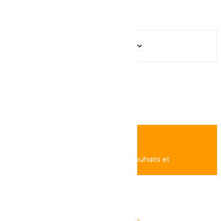
Facebook
TikTok
Instagram
Close
Search
Home
Account
Search
0
Panier
Boutique
Login
Accédez à vos commandes, liste de souhaits et
recommandations.