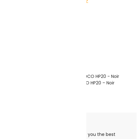
Remember me
Lost your password?
Log in
Mon Panier
Close
Panier est vide!
Continuer les achats
Tondeuse à Cheveux Électrique HOCO HP20 – Noir
Note
0
sur 5
(0)
169.000
DT
Ajouter au panier
Cookies Notice
We use cookies to ensure that we give you the best