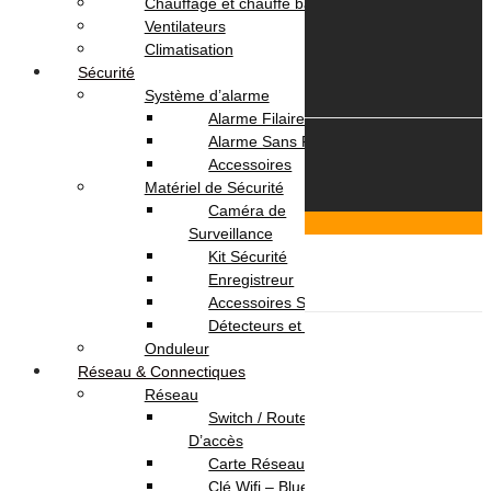
Suivi commande
Chauffage et chauffe bain
Ventilateurs
Climatisation
Sécurité
Système d’alarme
Alarme Filaire
Alarme Sans Fil
© 2026 OmegaNet.tn
Accessoires
Matériel de Sécurité
Caméra de
Scroll To Top
Surveillance
Login & Signup
Close
Kit Sécurité
Enregistreur
Menu
Accessoires Sécurité
Informatique
Détecteurs et Capteurs
Ordinateur Portable
Onduleur
Pc Portable
Réseau & Connectiques
Pc Portable Gamer
Réseau
Pc Portable Pro
Switch / Routeurs / Point
Ordinateur de Bureau
D’accès
Ecran
Carte Réseau
Pc de Bureau
Clé Wifi – Bluetooth