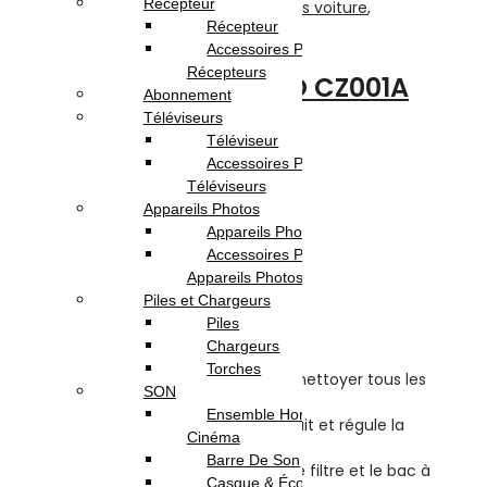
Récepteur
MOTO | SPORTS & LOISIRS
,
Accessoires voiture
,
Récepteur
Electroménager
Accessoires Pour
Récepteurs
Aspirateur Voiture XO CZ001A
Abonnement
120W – NOIR
Téléviseurs
Téléviseur
Accessoires Pour
Note
0
sur 5
Téléviseurs
(0)
Appareils Photos
Highlights:
Appareils Photo
Accessoires Pour
Puissance:
120 Watts
Appareils Photos
Temps de charge:
4h
Piles et Chargeurs
Type de batterie:
lithium 7,4V
Piles
Câble:
5 mètres
Chargeurs
cyclone 360°
Torches
5 buses supplémentaires pour nettoyer tous les
SON
coins et recoins de la voiture
Ensemble Home
Ajuste automatiquement le bruit et régule la
Cinéma
température de travail
Barre De Son
Facile à entretenir – Nettoyez le filtre et le bac à
Casque & Écouteurs