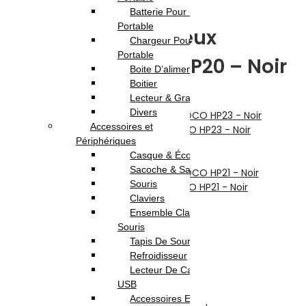
Noir
Batterie Pour Pc
Portable
Tondeuse à Cheveux
Chargeur Pour Pc
Portable
Électrique HOCO HP20 – Noir
Boite D’alimentation
Boitier
Lecteur & Graveur
Previous product
Divers
Accessoires et
Tondeuse à Cheveux Électrique HOCO HP23 - Noir
Périphériques
139.000
DT
Casque & Écouteur
Next product
Sacoche & Sac A Dos
Souris
Tondeuse à Cheveux Électrique HOCO HP21 - Noir
Claviers
179.000
DT
Ensemble Clavier et
169.000
DT
Souris
Tapis De Souris
En stock
Refroidisseur
Lecteur De Cartes & Hub
Highlights:
USB
Accessoires Ecran