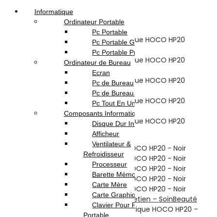
Informatique
Ordinateur Portable
Pc Portable
Pc Portable Gamer
Pc Portable Pro
Ordinateur de Bureau
Ecran
Pc de Bureau
Pc de Bureau Gamer
Pc Tout En Un
Composants Informatique
Disque Dur Interne
Afficheur
Ventilateur &
Refroidisseur
Processeur
Barette Mémoire
Carte Mère
Carte Graphique
Accueil
Boutique
Electroménager
Entretien – Soin
Beauté
Clavier Pour Pc
Masculine
Tondeuse à Cheveux Électrique HOCO HP20 –
Portable