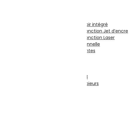
CD et DVD Vierge
Impression
Imprimantes
Imprimante à Réservoir intégré
Imprimante et Multifonction Jet d’encre
Imprimante et Multifonction Laser
Imprimante Professionnelle
Accessoires Imprimantes
Fax
Scanners
Photocopieurs
Photocopieurs A4 | A3
Accessoires Photocopieurs
Papier
Papier A4
Papier A3
Enveloppe
Papier Photo
Consommable
Originales
Adaptables