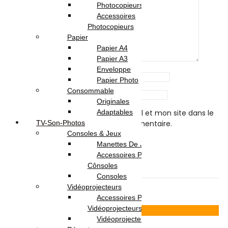
Photocopieurs A4 | A3
Accessoires
Photocopieurs
Papier
Papier A4
Papier A3
Enveloppe
Name
*
Papier Photo
Consommable
Email
*
Originales
Enregistrer mon nom, mon e-mail et mon site dans le
Adaptables
navigateur pour mon prochain commentaire.
TV-Son-Photos
Consoles & Jeux
Manettes De Jeux
Accessoires Pour
Related products
Cônsoles
Consoles
Vidéoprojecteurs
Accessoires Pour
34
% -
Vidéoprojecteurs
Voir Produit
Vidéoprojecteur