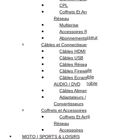
Pc de Bureau Gamer
CPL
Pc Tout En Un
Coffrets Et Armoires
Composants Informatique
Réseau
Disque Dur Interne
Multiprise
Afficheur
Accessoires Réseau
Ventilateur & Refroidisseur
Abonnements Internet
Processeur
Câbles et Connectiques
Barette Mémoire
Câbles HDMI
Carte Mère
Câbles USB
Carte Graphique
Câbles Réseau
Clavier Pour Pc Portable
Câbles Firewire
Batterie Pour Pc Portable
Câbles Ecrans TV /
Chargeur Pour Pc Portable
AUDIO / DVD
Boite D’alimentation
Câbles Alimentation
Boitier
Adaptateurs /
Lecteur & Graveur
Convertisseurs
Divers
Coffrets et Accessoires
Accessoires et Périphériques
Coffrets Et Armoires
Casque & Écouteur
Réseau
Sacoche & Sac A Dos
Accessoires
Souris
MOTO | SPORTS & LOISIRS