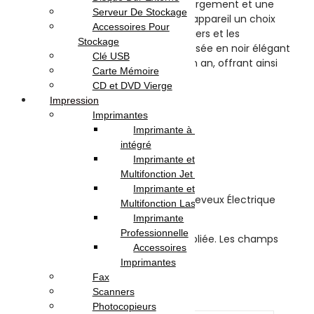
brosse de nettoyage, le câble de chargement et une
Serveur De Stockage
housse supplémentaire, font de cet appareil un choix
Accessoires Pour
pratique et complet pour les particuliers et les
Stockage
professionnels. De plus, elle est proposée en noir élégant
Clé USB
et est couverte par une garantie d’un an, offrant ainsi
Carte Mémoire
tranquillité d’esprit à ses utilisateurs.
CD et DVD Vierge
Impression
Avis (0)
Imprimantes
Imprimante à Réservoir
Reviews
intégré
Imprimante et
There are no reviews yet.
Multifonction Jet d’encre
Imprimante et
Be the first to review “Tondeuse à Cheveux Électrique
Multifonction Laser
HOCO HP20 – Noir”
Imprimante
Professionnelle
Votre adresse e-mail ne sera pas publiée.
Les champs
Accessoires
obligatoires sont indiqués avec
*
Imprimantes
Your rating
*
Fax
Scanners
Your review
*
Photocopieurs