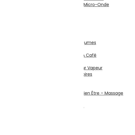
Mini Four Électrique / Micro-Onde
Balance De Cuisine
Mixeurs / Blenders
Hachoirs
Batteurs
Centrifugeuses
Presse Agrumes / Légumes
Robots Multifonction
Cafetières Et Moulin À Café
Entretien – Soin
Aspirateur – Nettoyeur Vapeur
Repassage & Accessoires
Beauté Masculine
Beauté Féminine
Santé Connectée – Bien Être – Massage
Machine à coudre
Chauffage et chauffe bain
Ventilateurs
Climatisation
Sécurité
Système d’alarme