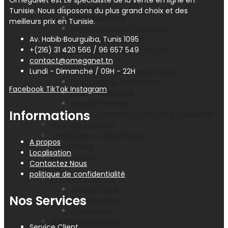
OmegaNet est Le spécialiste de la vente en ligne en
Batteurs
Tunisie. Nous disposons du plus grand choix et des
Centrifugeuses
meilleurs prix en Tunisie.
Presse Agrumes / Légumes
Robots Multifonction
Av. Habib Bourguiba, Tunis 1095
Cafetières Et Moulin À Café
+(216) 31 420 566 / 96 657 549
Entretien – Soin
contact@omeganet.tn
Aspirateur – Nettoyeur Vapeur
Lundi - Dimanche / 09H - 22H
Repassage & Accessoires
Facebook
TikTok
Instagram
Beauté Masculine
Beauté Féminine
Informations
Santé Connectée – Bien Être – Massage
Machine à coudre
Chauffage et chauffe bain
A propos
Ventilateurs
Localisation
Climatisation
Contactez Nous
Sécurité
politique de confidentialité
Système d’alarme
Alarme Filaire
Nos Services
Alarme Sans Fil
Accessoires
Matériel de Sécurité
Service Client