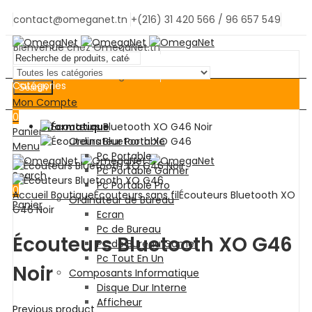
contact@omeganet.tn
+(216) 31 420 566 / 96 657 549
Bienvenue chez OmegaNet.tn
Bienvenue chez OmegaNet.tn
Catégories
Search
Mon Compte
0
Informatique
Panier
Ordinateur Portable
Menu
Pc Portable
Pc Portable Gamer
Search
Pc Portable Pro
0
Accueil
Boutique
Écouteurs sans fil
Écouteurs Bluetooth XO
Ordinateur de Bureau
Panier
G46 Noir
Ecran
Pc de Bureau
Écouteurs Bluetooth XO G46
Pc de Bureau Gamer
Pc Tout En Un
Noir
Composants Informatique
Disque Dur Interne
Afficheur
Previous product