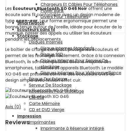
Chargeurs Et Câbles Pour Téléphones
Les
Écouteurs Bluetooth XO G46 Noir
offrent une
Power Bank
écoute sans fil confortable avec un design moderne de
Divers Pour Téléphones
type
open-ear
. Leur forme ergonomique permet une
Smartwatch
bonne tenue autour de l’oreille, idéale pour écouter de la
Écouteurs sans fil
musique, passer des appels ou utiliser les écouteurs
Stockage
pendant les déplacements.
Disques Internes
Disque Internes Standards
Le boîtier de charge compact protège les écouteurs et
Disque SSD
permet de les recharger facilement. Grâce à la connexion
Disques Internes Pour Serveur De
Bluetooth, ils sont compatibles avec la majorité des
stockage
smartphones, tablettes et appareils Bluetooth. Le modèle
Disques Internes Pour Vidéosurveillance
XO G46 est présenté comme des écouteurs OWS au
Disque Dur Externe
design simple avec finition effet cuir.
Serveur De Stockage
Accessoires Pour Stockage
Clé USB
Carte Mémoire
Avis (0)
CD et DVD Vierge
Impression
Reviews
Imprimantes
Imprimante à Réservoir intégré