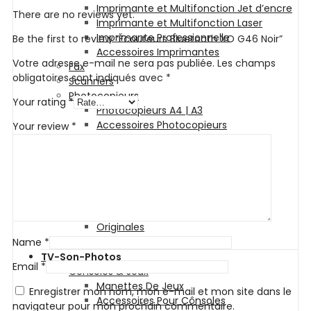
Imprimante et Multifonction Jet d’encre
There are no reviews yet.
Imprimante et Multifonction Laser
Imprimante Professionnelle
Be the first to review “Écouteurs Bluetooth XO G46 Noir”
Accessoires Imprimantes
Votre adresse e-mail ne sera pas publiée.
Les champs
Fax
obligatoires sont indiqués avec
*
Scanners
Photocopieurs
Your rating
*
Photocopieurs A4 | A3
Accessoires Photocopieurs
Your review
*
Papier
Papier A4
Papier A3
Enveloppe
Papier Photo
Consommable
Originales
Adaptables
Name
*
TV-Son-Photos
Email
*
Consoles & Jeux
Manettes De Jeux
Enregistrer mon nom, mon e-mail et mon site dans le
Accessoires Pour Cônsoles
navigateur pour mon prochain commentaire.