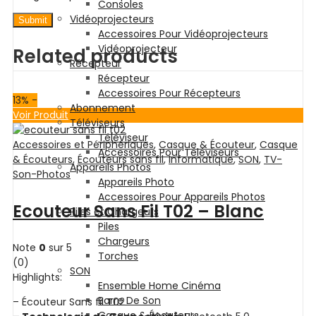
Consoles
Vidéoprojecteurs
Accessoires Pour Vidéoprojecteurs
Vidéoprojecteur
Related products
Récepteur
Récepteur
Accessoires Pour Récepteurs
13
% -
Abonnement
Voir Produit
Téléviseurs
Téléviseur
Accessoires et Périphériques
,
Casque & Écouteur
,
Casque
Accessoires Pour Téléviseurs
& Écouteurs
,
Écouteurs sans fil
,
Informatique
,
SON
,
TV-
Appareils Photos
Son-Photos
Appareils Photo
Accessoires Pour Appareils Photos
Ecouteur Sans Fil T02 – Blanc
Piles et Chargeurs
Piles
Chargeurs
Note
0
sur 5
Torches
(0)
SON
Highlights:
Ensemble Home Cinéma
Barre De Son
– Écouteur Sans fil T02
Casque & Écouteurs