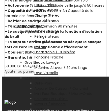
– Technologie de Connectivité:
Bluetooth 5.0
Haut-Parleur
– Autonomie :
3 heures, En mode veille jusqu’à 50 heures
Radio – Réveil
– Capacité de la batterie:
25 mAh Capacité de la
Chaîne Stéréo
batterie des écouteurs,
Microphone
– boîtier de charge:
300 mAh
Electroménager
– Temps de charge :
environ 90 minutes
Gros Electro Cuisine
– Le casque prend en charge la fonction d’isolation
Réfrigérateurs
du bruit
Congélateurs
– Le capteur arrête les chansons dès que le casque
Hottes
sort de l’oreille et fonctionne efficacement
Encastrable / Cuisinière
– Couleur:
Blanc
Fontaine Fraîche
– Garantie:
1 an
Gros Electro Lavage
60.000
DT
69.000
DT
Machine À Laver / Sèche Linge
Ajouter au panier
Lave Vaisselle
Petit Electro Cuisine
Grille-Pain
Appareil De Cuisson / Convivial
Mini Four Électrique / Micro-Onde
Balance De Cuisine
Mixeurs / Blenders
Hachoirs