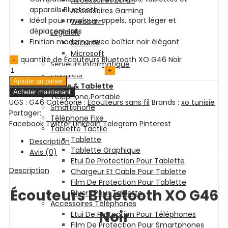
Accessoires Ecran
appareils Bluetooth
Accessoires Gaming
Idéal pour musique, appels, sport léger et
Webcam
déplacements
Logiciels
Finition moderne avec boîtier noir élégant
Sécurité
Microsoft
quantité de Écouteurs Bluetooth XO G46 Noir
Serveurs Informatique
Onduleur
Ajouter au panier
Téléphonie & Tablette
Acheter maintenant
Téléphone Portable
UGS :
G46
Catégorie :
Écouteurs sans fil
Brands :
xo tunisie
Smartphone
Partager:
Téléphone Fixe
Facebook
Twitter
LinkedIn
Telegram
Pinterest
Tablette Tactile
Tablette
Description
Tablette Graphique
Avis (0)
Etui De Protection Pour Tablette
Description
Chargeur Et Cable Pour Tablette
Film De Protection Pour Tablette
Écouteurs Bluetooth XO G46
Divers Pour Tablette
Accessoires Téléphones
Noir
Etui De Protection Pour Téléphones
Film De Protection Pour Smartphones