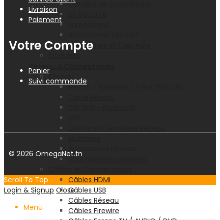
Caméra de Surveillance
Livraison
Kit Sécurité
Paiement
Enregistreur
Accessoires Sécurité
Votre Compte
Détecteurs et Capteurs
Onduleur
Réseau & Connectiques
Panier
Réseau
Suivi commande
Switch / Routeurs / Point D’accès
Carte Réseau
Clé Wifi – Bluetooth
CPL
Coffrets Et Armoires Réseau
Multiprise
Accessoires Réseau
© 2026 OmegaNet.tn
Abonnements Internet
Câbles et Connectiques
Câbles HDMI
Scroll To Top
Câbles USB
Login & Signup
Close
Câbles Réseau
Menu
Câbles Firewire