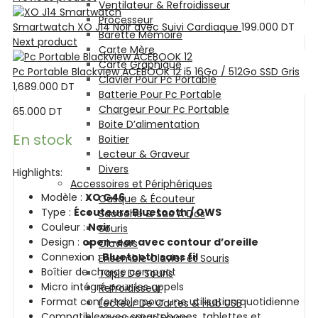
Ventilateur & Refroidisseur
Processeur
Smartwatch XO J14 Noir avec Suivi Cardiaque
199.000
DT
Barette Mémoire
Next product
Carte Mère
Carte Graphique
Pc Portable Blackview ACEBOOK 12 i5 16Go / 512Go SSD Gris
Clavier Pour Pc Portable
1,689.000
DT
Batterie Pour Pc Portable
Chargeur Pour Pc Portable
65.000
DT
Boite D’alimentation
En stock
Boitier
Lecteur & Graveur
Divers
Highlights:
Accessoires et Périphériques
Modèle :
XO G46
Casque & Écouteur
Type :
Écouteurs Bluetooth / OWS
Sacoche & Sac A Dos
Couleur :
Noir
Souris
Design :
open-ear avec contour d’oreille
Claviers
Connexion :
Bluetooth sans fil
Ensemble Clavier et Souris
Boîtier de charge compact
Tapis De Souris
Micro intégré pour les appels
Refroidisseur
Format confortable pour une utilisation quotidienne
Lecteur De Cartes & Hub USB
Compatible avec smartphones, tablettes et