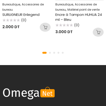
,
,
Bureautique
Accessoires de
Bureautique
Accessoires de
,
bureau
bureau
Matériel point de vente
SURLIGNEUR Enlegend
Encre à Tampon HUHUA 24
ml – Bleu
(0)
Note
(0)
2.000
DT
0
Note
sur
3.000
DT
0
5
sur
5